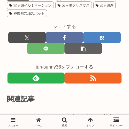
宮ヶ瀬イルミネーション
宮ヶ瀬クリスマス
宮ヶ瀬湖
神奈川穴場スポット
シェアする
jun-sunny36をフォローする
関連記事
さむかわ冬のひまわり（神奈
神奈川県
川・寒川町）｜呼吸を忘れるほ
メニュー
ホーム
検索
トップ
サイドバー
ど美しい、絵画のような冬風景